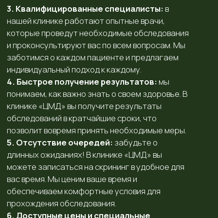
вас время. Мы ценим ваше время и
обеспечиваем комфортные условия для
прохождения обследования.
6. Доступные цены и специальные
предложения:
в клинике «ЦМД» мы стремимся
сделать заботу о здоровье доступной для
всех. Мы предлагаем конкурентоспособные
цены на скрининг и регулярные акции, что
позволяет вам сэкономить на обследованиях
без потери качества.
Записаться на приём
Оставьте заявку и мы подберем Вам врача и время
Введите ваш телефон
+7
Записаться на приём