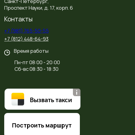
исключительно информативный характер и могут
быть в любое время изменены. Цена услуги на сайте
может быть изменена Исполнителем в
одностороннем порядке. Итоговую стоимость
необходимо уточнять у администратора в
регистратуре или по телефону:
+7 (981) 765-50-55
имеются противопоказания, проконсультируйтесь с
врачом
Политика конфиденциальности
Политика в отношении обработки персональных
данных
Договор-оферта
Политика использование куки
Реквизиты компании