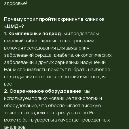
заболеваний сердца, диабета, онкологических
заболеваний и других серьезных нарушений.
Наши специалисты помогут выбрать наиболее
подходящий пакет исследований именно для
вас.
2. Современное оборудование:
мы
используем только новейшие технологии и
оборудование, что обеспечивает высокую
точность и надежность результатов. Вы
можете быть уверены в качестве проведенных
анализов.
3. Квалифицированные специалисты:
в
нашей клинике работают опытные врачи,
которые проведут необходимые обследования
и проконсультируют вас по всем вопросам. Мы
заботимся о каждом пациенте и предлагаем
индивидуальный подход к каждому.
4. Быстрое получение результатов:
мы
понимаем, как важно знать о своем здоровье. В
клинике «ЦМД» вы получите результаты
обследований в кратчайшие сроки, что
позволит вовремя принять необходимые меры.
5. Отсутствие очередей:
забудьте о
длинных ожиданиях! В клинике «ЦМД» вы
можете записаться на скрининг в удобное для