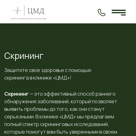
Скрининг
Защитите свое здоровье с помощью
скрининга в клинике «ЦМД»!
Скрининг
— это эффективный способ раннего
обнаружения заболеваний, который позволяет
выявить проблемы до того, как они станут
серьезными. В клинике «ЦМД» мы предлагаем
полный спектр скрининговых исследований,
которые помогут вам быть уверенными в своем
здоровье!
Почему стоит пройти скрининг в клинике
«ЦМД»?
1. Комплексный подход:
мы предлагаем
широкий выбор скрининговых программ,
включая исследования для выявления